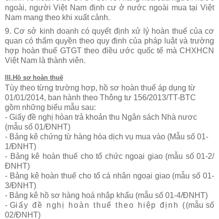
ngoài, người Việt Nam định cư ở nước ngoài mua tại Việt
Nam mang theo khi xuất cảnh.
9. Cơ sở kinh doanh có quyết định xử lý hoàn thuế của cơ
quan có thẩm quyền theo quy định của pháp luật và trường
hợp hoàn thuế GTGT theo điều ước quốc tế mà CHXHCN
Việt Nam là thành viên.
III.Hồ sơ hoàn thuế
Tùy theo từng trường hợp, hồ sơ hoàn thuế áp dụng từ
01/01/2014, ban hành theo Thông tư
156/2013/TT-BTC
gồm những biểu mẫu sau:
-
Giấy đề nghị hòan trả khoản thu Ngân sách Nhà nươc
(mẫu số 01/ĐNHT)
- Bảng kê chứng từ hàng hóa dịch vụ mua vào (Mẫu số 01-
1/ĐNHT)
- B
ảng kê hoàn thuế cho tổ chức ngoại giao (mẫu số 01-2/
ĐNHT)
-
B
ảng kê hoàn thuế cho tổ cá nhân ngoại giao (mẫu số 01-
3/ĐNHT)
- Bảng kê hồ sơ hàng hoá nhập khẩu (mẫu số 01-4/ĐNHT)
- G
iấy đề nghị hoàn thuế theo hiệp định (
(mẫu số
02/ĐNHT)