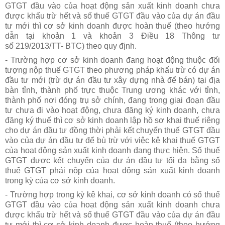
GTGT đầu vào của hoạt động sản xuất kinh doanh chưa
được khấu trừ hết và số thuế GTGT đầu vào của dự án đầu
tư mới thì cơ sở kinh doanh được hoàn thuế (theo hướng
dẫn tại khoản 1 và khoản 3 Điều 18
Thông tư
số 219/2013/TT- BTC)
theo quy định.
- Trường hợp cơ sở kinh doanh đang hoạt động thuộc đối
tượng nộp thuế GTGT theo phương pháp khấu trừ có dự án
đầu tư mới (trừ dự án đầu tư xây dựng nhà để bán) tại địa
bàn tỉnh, thành phố trực thuộc Trung ương khác với tỉnh,
thành phố nơi đóng trụ sở chính, đang trong giai đoạn đầu
tư chưa đi vào hoạt động, chưa đăng ký kinh doanh, chưa
đăng ký thuế thì cơ sở kinh doanh lập hồ sơ khai thuế riêng
cho dự án đầu tư đồng thời phải kết chuyển thuế GTGT đầu
vào của dự án đầu tư để bù trừ với việc kê khai thuế GTGT
của hoạt động sản xuất kinh doanh đang thực hiện. Số thuế
GTGT được kết chuyển của dự án đầu tư tối đa bằng số
thuế GTGT phải nộp của hoạt động sản xuất kinh doanh
trong kỳ của cơ sở kinh doanh.
- Trường hợp trong kỳ kê khai, cơ sở kinh doanh có số thuế
GTGT đầu vào của hoạt động sản xuất kinh doanh chưa
được khấu trừ hết và số thuế GTGT đầu vào của dự án đầu
tư mới thì cơ sở kinh doanh được hoàn thuế (theo hướng