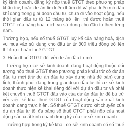
ký kinh doanh, đăng ký nộp thuế GTGT theo phương pháp
khấu trừ, hoặc dự án tìm kiếm thăm dò và phát triển mỏ dầu
khí đang trong giai đoạn đầu tư, chưa đi vào hoạt động, nếu
thời gian đầu tư từ 12 tháng trở lên thì được hoàn thuế
GTGT của hàng hoá, dịch vụ sử dụng cho đầu tư theo từng
năm.
Trường hợp, nếu số thuế GTGT luỹ kế của hàng hoá, dịch
vụ mua vào sử dụng cho đầu tư từ 300 triệu đồng trở lên
thì được hoàn thuế GTGT.
3. Hoàn thuế GTGT đối với dự án đầu tư mới.
- Trường hợp cơ sở kinh doanh đang hoạt động thuộc đối
tượng nộp thuế GTGT theo phương pháp khấu trừ có dự án
đầu tư mới (trừ dự án đầu tư xây dựng nhà để bán) cùng
tỉnh, thành phố, đang trong giai đoạn đầu tư thì cơ sở kinh
doanh thực hiện kê khai riêng đối với dự án đầu tư và phải
kết chuyển thuế GTGT đầu vào của dự án đầu tư để bù trừ
với việc kê khai thuế GTGT của hoạt động sản xuất kinh
doanh đang thực hiện. Số thuế GTGT được kết chuyển của
dự án đầu tư tối đa bằng số thuế GTGT phải nộp của hoạt
động sản xuất kinh doanh trong kỳ của cơ sở kinh doanh.
- Trường hợp trong kỳ kê khai, cơ sở kinh doanh có số thuế