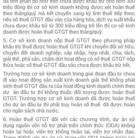
đã tính phân bổ như trên chưa được khấu trừ nhỏ hơn 300
triệu đồng thì cơ sở kinh doanh không được xét hoàn thuế
theo tháng/quý mà kết chuyển sang kỳ tính thuế tiếp theo;
nếu số thuế GTGT đầu vào của hàng hóa, dịch vụ xuất khẩu
chưa được khấu trừ từ 300 triệu đồng trở lên thì cơ sở kinh
doanh được hoàn thuế GTGT theo tháng/quý.
5. Cơ sở kinh doanh nộp thuế GTGT theo phương pháp
khấu trừ thuế được hoàn thuế GTGT khi chuyển đổi sở hữu,
chuyển đổi doanh nghiệp, sáp nhập, hợp nhất, chia, tách,
giải thể, phá sản, chấm dứt hoạt động có số thuế GTGT nộp
thừa hoặc số thuế GTGT đầu vào chưa được khấu trừ hết.
Trường hợp cơ sở kinh doanh trong giai đoạn đầu tư chưa
đi vào hoạt động sản xuất kinh doanh giải thể không phát
sinh thuế GTGT đầu ra của hoạt động kinh doanh chính theo
dự án đầu tư thì không thuộc đối tượng được hoàn thuế
GTGT. Trường hợp cơ sở kinh doanh đã được hoàn thuế
cho dự án đầu tư thì phải truy hoàn số thuế đã được hoàn
cho ngân sách nhà nước.
6. Hoàn thuế GTGT đối với các chương trình, dự án sử
dụng nguồn vốn hỗ trợ phát triển chính thức (ODA) không
hoàn lại hoặc viện trợ không hoàn lại, viện trợ nhân đạo.
Trong đóĐối với dự án sử dụng vốn ODA không hoàn lại: