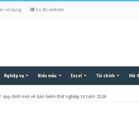
ản sử dụng
Sơ đồ website
Nghiệp vụ
Biểu mẫu
Excel
Tài chính
Hỏi-
 quy định mới về bảo hiểm thất nghiệp từ năm 2026
p áp dụng từ ngày 15/02/2026
 áp dụng từ ngày 01/07/2026
ạm về hóa đơn sẽ bị phạt nặng
hứng từ thanh toán không dùng tiền mặt có được khấu trừ thuế?
 2026 tăng hơn 7%
 hộ có phải lập hóa đơn?