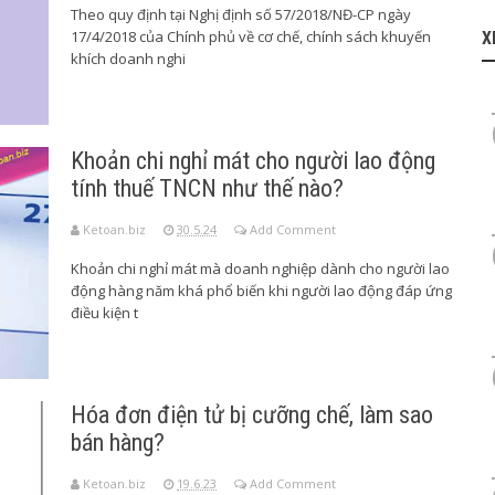
Theo quy định tại Nghị định số 57/2018/NĐ-CP ngày
17/4/2018 của Chính phủ về cơ chế, chính sách khuyến
X
khích doanh nghi
Khoản chi nghỉ mát cho người lao động
tính thuế TNCN như thế nào?
Ketoan.biz
30.5.24
Add Comment
Khoản chi nghỉ mát mà doanh nghiệp dành cho người lao
động hàng năm khá phổ biến khi người lao động đáp ứng
điều kiện t
Hóa đơn điện tử bị cưỡng chế, làm sao
bán hàng?
Ketoan.biz
19.6.23
Add Comment