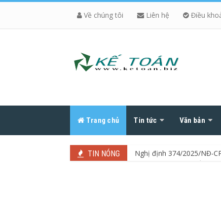
Về chúng tôi
Liên hệ
Điều kho
Trang chủ
Tin tức
Văn bản
Nghị định 374/2025/NĐ-CP:
TIN NÓNG
Danh mục bệnh nghề nghiệ
Hợp đồng lao động điện tử
Từ ngày 16/01/2026, vi ph
Từ 01/07/2025, không có c
Lương tối thiểu vùng năm
Nhận các khoản thu hộ, chi