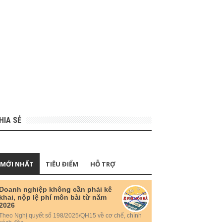
HIA SẺ
MỚI NHẤT
TIÊU ĐIỂM
HỖ TRỢ
Doanh nghiệp không cần phải kê
khai, nộp lệ phí môn bài từ năm
2026
Theo Nghị quyết số 198/2025/QH15 về cơ chế, chính