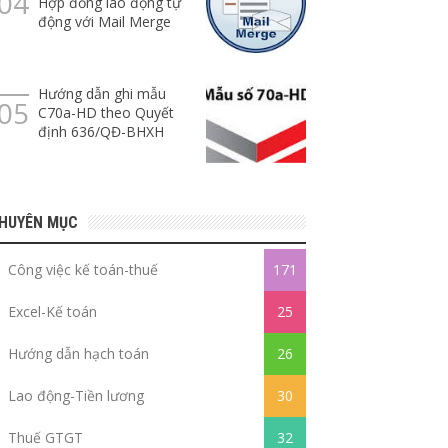
Hợp đồng lao động tự
động với Mail Merge
Hướng dẫn ghi mẫu
C70a-HD theo Quyết
định 636/QĐ-BHXH
HUYÊN MỤC
Công việc kế toán-thuế
171
Excel-Kế toán
25
Hướng dẫn hạch toán
26
Lao động-Tiền lương
30
Thuế GTGT
32