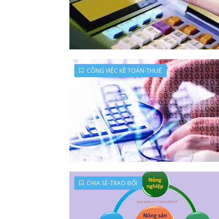
CÔNG VIỆC KẾ TOÁN-THUẾ
CHIA SẺ-TRAO ĐỔI