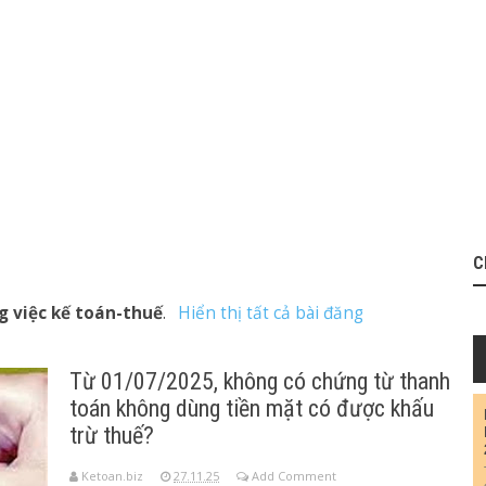
ửa đổi, bổ sung Thông tư 80 hướng dẫn về Luật quản lý thuế
 sẽ bị phạt tiền 0,03%/ngày
i pháp hỗ trợ doanh nghiệp bị tổn thất do bão, mưa lũ
độ nghỉ dưỡng sức sau sinh từ năm 2025
, khai thuế bổ sung thế nào từ năm 2025?
c loại thuế nào?
 hóa đơn từ ngày 01/06/2025
từ ngày 01/07/2025
ười hưởng trợ cấp hưu trí xã hội từ 01/07/2025
 hiệu lực từ ngày 15/10/2025
uế thay đổi thế nào?
c hỗ trợ đóng BHYT từ 01/07/2025?
C
ải kê khai, nộp lệ phí môn bài từ năm 2026
g việc kế toán-thuế
.
Hiển thị tất cả bài đăng
Từ 01/07/2025, không có chứng từ thanh
toán không dùng tiền mặt có được khấu
trừ thuế?
Ketoan.biz
27.11.25
Add Comment