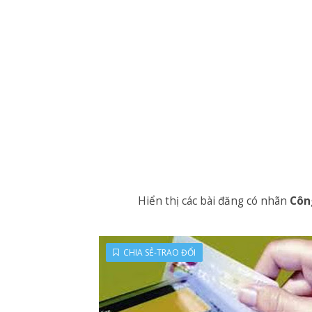
Thông tư 94/2025/TT-BTC s
Chậm đóng bảo hiểm xã hội
Cục thuế hướng dẫn các giả
Thủ tục, hồ sơ hưởng chế 
Hồ sơ khai thuế bị sai sót
Chuyển nhượng vốn chịu cá
Những lưu ý quan trọng về
Mức đóng BHXH bắt buộc 
Chính sách BHYT đối với ng
Thuế tối thiểu toàn cầu có
Từ 01/07/2025, đăng ký th
Những trường hợp nào đượ
Doanh nghiệp không cần ph
Hiển thị các bài đăng có nhãn
Côn
CHIA SẺ-TRAO ĐỔI