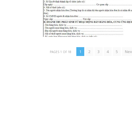
1
2
3
4
5
Nex
PAGES 1 OF 18