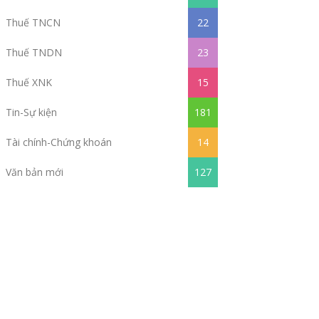
Thuế TNCN
22
Thuế TNDN
23
Thuế XNK
15
Tin-Sự kiện
181
Tài chính-Chứng khoán
14
Văn bản mới
127
HẢN HỒI
anghieuxachtay
fele phát triển hệ sinh thái thiết bị …
anghieuxachtay
fele là thương hiệu nổi bật trong lĩnh…